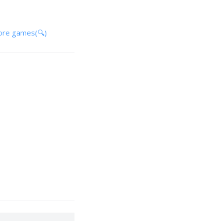
tore games(🔍)