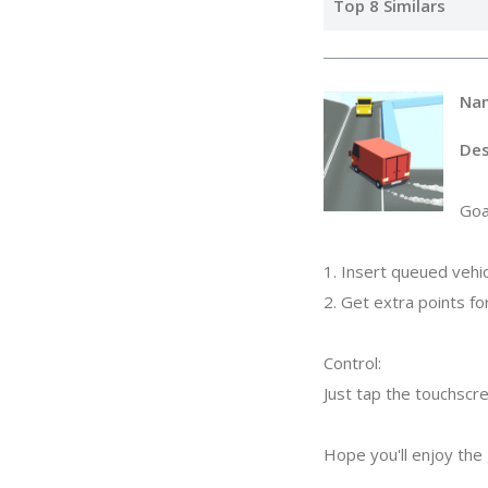
Top 8 Similars
Na
Des
Goa
1. Insert queued vehic
2. Get extra points for
Control:
Just tap the touchscr
Hope you'll enjoy the