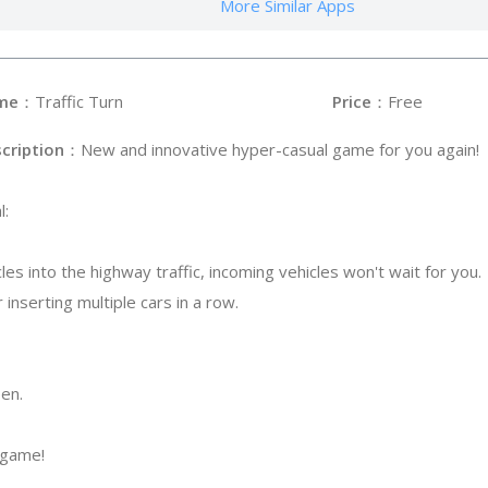
More Similar Apps
me
：Traffic Turn
Price
：Free
cription
：New and innovative hyper-casual game for you again!
l:
les into the highway traffic, incoming vehicles won't wait for you.
 inserting multiple cars in a row.
een.
 game!