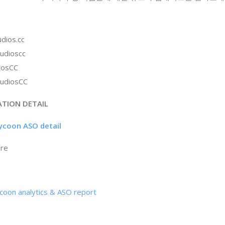
dios.cc
udioscc
iosCC
tudiosCC
ATION DETAIL
Tycoon ASO detail
ore
coon analytics & ASO report