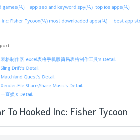
d games(🔍)
app seo and keyword spy(🔍)
top ios apps(🔍)
 Inc: Fisher Tycoon(🔍)
most downloaded apps(🔍)
best app s
port
cs of 表格制作器-excel表格手机版简易表格制作工具’s Detail.
Sling Drift’s Detail.
 Matchland Quest’s Detail.
 Xender:File Share,Share Music’s Detail.
f 一直娱’s Detail.
ar To Hooked Inc: Fisher Tycoon