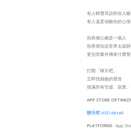
有人輕聲耳語哄你入睡
有人溫柔傾聽你的心情
別再擔心總是一個人
別再害怕這世界太寂靜
更別管窗外傳來什麼聲
打開「聊天吧」
立即找個她的聲音
填滿所有空虛、寂寞、
APP STORE OPTIMIZ
聊天吧 ASO detail
PLATFORMS
: App St