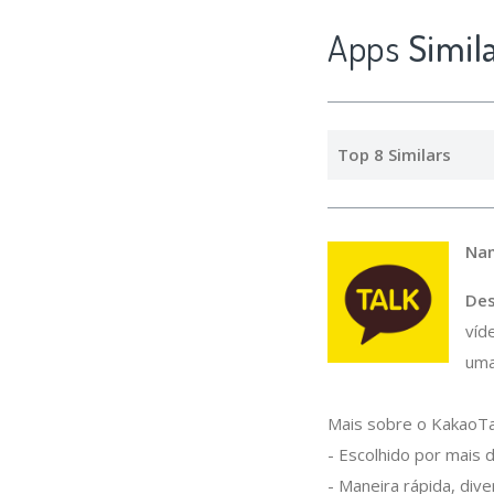
Apps
Simi
Top 8 Similars
Na
Des
víd
uma
Mais sobre o KakaoTa
- Escolhido por mais
- Maneira rápida, dive