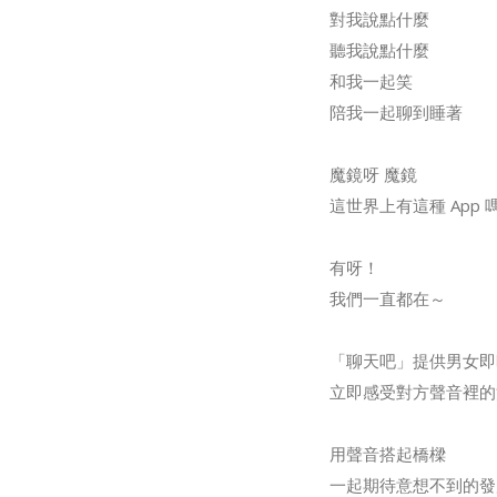
對我說點什麼
聽我說點什麼
和我一起笑
陪我一起聊到睡著
魔鏡呀 魔鏡
這世界上有這種 App 
有呀！
我們一直都在～
「聊天吧」提供男女即
立即感受對方聲音裡的
用聲音搭起橋樑
一起期待意想不到的發