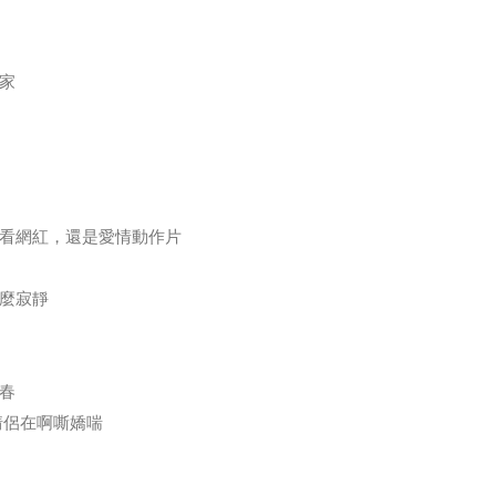
家
看網紅，還是愛情動作片
麼寂靜
春
情侶在啊嘶嬌喘
！