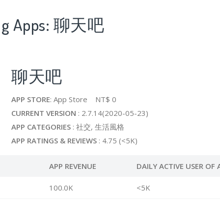
ing Apps: 聊天吧
聊天吧
APP STORE
: App Store NT$ 0
CURRENT VERSION
: 2.7.14(2020-05-23)
APP CATEGORIES
: 社交, 生活風格
APP RATINGS & REVIEWS
: 4.75 (<5K)
APP REVENUE
DAILY ACTIVE USER OF 
100.0K
<5K