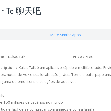
lar To 聊天吧
More Similar Apps
me
：KakaoTalk
Price
：Free
cription
：KakaoTalk é um aplicativo rápido e multifacetado. Env
eos, notas de voz e sua localização grátis. Torne o bate-papo u
 gama de emoticons e coleções de adesivos.
lk:
 de 150 milhões de usuários no mundo
rtida e fácil de se comunicar com amigos e com a família