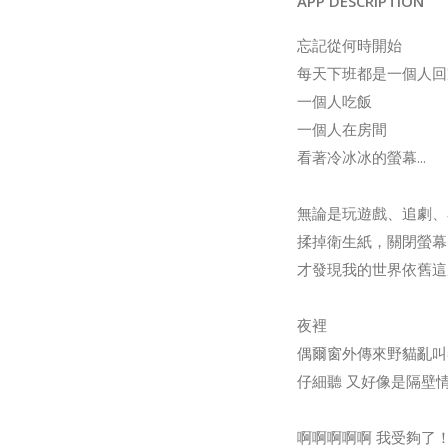
APP DESCRIPTION
忘記從何時開始
每天下班都是一個人回
一個人吃飯
一個人在房間
看著冷冰冰的螢幕...
無論是玩遊戲、追劇、
揉掉衛生紙，關閉螢幕
才發現我的世界依舊這
夜裡
偶爾窗外傳來野貓亂叫
仔細聽 又好像是隔壁
啊啊啊啊啊 我受夠了