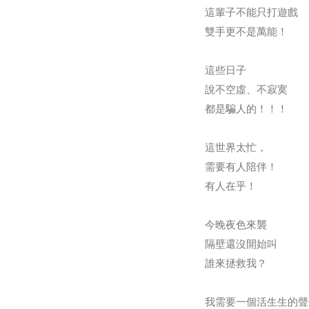
這輩子不能只打遊戲
雙手更不是萬能！
這些日子
說不空虛、不寂寞
都是騙人的！！！
這世界太忙，
需要有人陪伴！
有人在乎！
今晚夜色來襲
隔壁還沒開始叫
誰來拯救我？
我需要一個活生生的聲