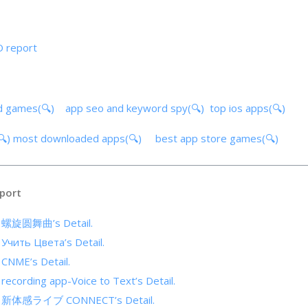
 report
d games(🔍)
app seo and keyword spy(🔍)
top ios apps(🔍)
🔍)
most downloaded apps(🔍)
best app store games(🔍)
port
of 螺旋圆舞曲’s Detail.
 Учить Цвета’s Detail.
 CNME’s Detail.
 recording app-Voice to Text’s Detail.
 of 新体感ライブ CONNECT’s Detail.