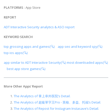
PLATFORMS
: App Store
REPORT
ADT Interactive Security analytics & ASO report
KEYWORD SEARCH
top grossing apps and games(🔍)
app seo and keyword spy(🔍)
top ios apps(🔍)
app similar to ADT Interactive Security(🔍)
most downloaded apps(🔍)
best app store games(🔍)
More Other Apps
’
Report
The Analytics of 掌上阜外医院’s Detail.
The Analytics of 超級單字王Pro - 英檢、多益、托福’s Detail.
The Analytics of Repost for Instagram Instasave’s Detail.