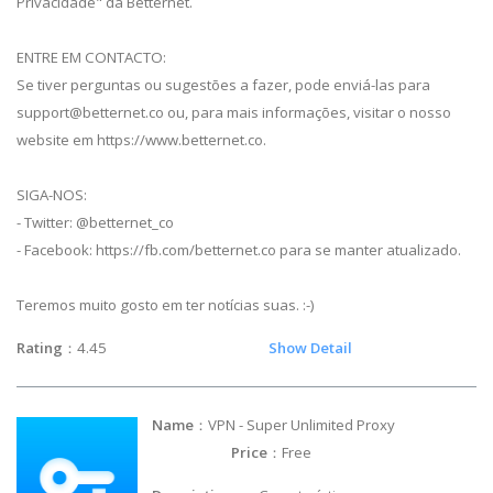
Privacidade" da Betternet.
ENTRE EM CONTACTO:
Se tiver perguntas ou sugestões a fazer, pode enviá-las para
support@betternet.co
ou, para mais informações, visitar o nosso
website em https://www.betternet.co.
SIGA-NOS:
- Twitter: @betternet_co
- Facebook: https://fb.com/betternet.co para se manter atualizado.
Teremos muito gosto em ter notícias suas. :-)
Rating
：4.45
Show Detail
Name
：VPN - Super Unlimited Proxy
Price
：Free