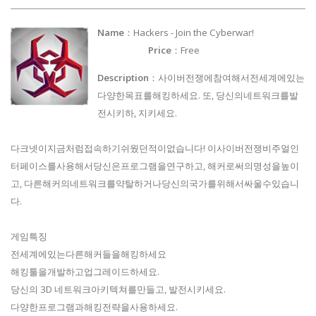
Name
：Hackers - Join the Cyberwar!
Price
：Free
Description
：사이버전쟁에참여해서전세계에있는
다양한목표를해킹하세요. 또, 당신의네트워크를발
전시키하, 지키세요.
다크넷이지금처럼접속하기쉬웠던적이없습니다! 이사이버전쟁비주얼인
터페이스를사용해서당신은프로그램을연구하고, 해커로써의명성을높이
고, 다른해커의네트워크를약탈하거나당신의국가를위해서싸울수있습니
다.
게임특징
전세계에있는다른해커들을해킹하세요
해킹툴을개발하고업그레이드하세요.
당신의 3D 네트워크아키텍쳐를만들고, 발전시키세요.
다양한프로그램과해킹전략을사용하세요.