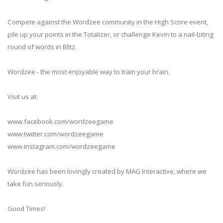
Compete against the Wordzee community in the High Score event,
pile up your points in the Totalizer, or challenge Kevin to a nail-biting
round of words in Blitz.
Wordzee - the most enjoyable way to train your brain.
Visit us at:
www.facebook.com/wordzeegame
www.twitter.com/wordzeegame
www.instagram.com/wordzeegame
Wordzee has been lovingly created by MAG Interactive, where we
take fun seriously.
Good Times!