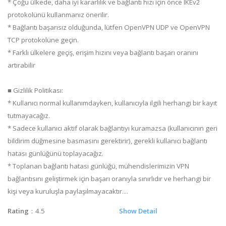
* Çoğu ülkede, daha iyi kararlılık ve bağlantı hızı için önce IKEv2
protokolünü kullanmanız önerilir.
* Bağlantı başarısız olduğunda, lütfen OpenVPN UDP ve OpenVPN
TCP protokolüne geçin.
* Farklı ülkelere geçiş, erişim hızını veya bağlantı başarı oranını
artırabilir
■ Gizlilik Politikası:
* Kullanıcı normal kullanımdayken, kullanıcıyla ilgili herhangi bir kayıt
tutmayacağız.
* Sadece kullanıcı aktif olarak bağlantıyı kuramazsa (kullanıcının geri
bildirim düğmesine basmasını gerektirir), gerekli kullanıcı bağlantı
hatası günlüğünü toplayacağız.
* Toplanan bağlantı hatası günlüğü, mühendislerimizin VPN
bağlantısını geliştirmek için başarı oranıyla sınırlıdır ve herhangi bir
kişi veya kuruluşla paylaşılmayacaktır....
Rating
：4.5
Show Detail