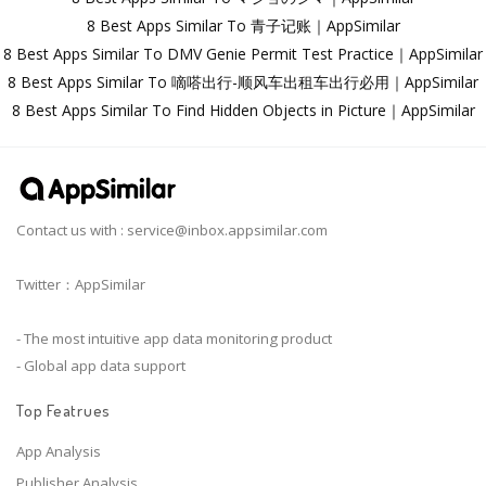
8 Best Apps Similar To 青子记账｜AppSimilar
8 Best Apps Similar To DMV Genie Permit Test Practice｜AppSimilar
8 Best Apps Similar To 嘀嗒出行-顺风车出租车出行必用｜AppSimilar
8 Best Apps Similar To Find Hidden Objects in Picture｜AppSimilar
Contact us with :
service@inbox.appsimilar.com
Twitter：AppSimilar
- The most intuitive app data monitoring product
- Global app data support
Top Featrues
App Analysis
Publisher Analysis