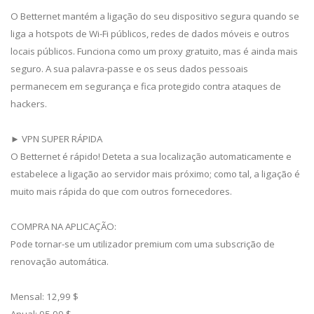
O Betternet mantém a ligação do seu dispositivo segura quando se
liga a hotspots de Wi-Fi públicos, redes de dados móveis e outros
locais públicos. Funciona como um proxy gratuito, mas é ainda mais
seguro. A sua palavra-passe e os seus dados pessoais
permanecem em segurança e fica protegido contra ataques de
hackers.
► VPN SUPER RÁPIDA
O Betternet é rápido! Deteta a sua localização automaticamente e
estabelece a ligação ao servidor mais próximo; como tal, a ligação é
muito mais rápida do que com outros fornecedores.
COMPRA NA APLICAÇÃO:
Pode tornar-se um utilizador premium com uma subscrição de
renovação automática.
Mensal: 12,99 $
Anual: 95,99 $