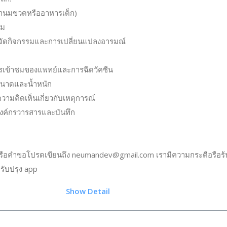
้านมขวดหรืออาหารเด็ก)
อม
ัดกิจกรรมและการเปลี่ยนแปลงอารมณ์
ารเข้าชมของแพทย์และการฉีดวัคซีน
งขนาดและน้ำหนัก
วามคิดเห็นเกี่ยวกับเหตุการณ์
งค์กรวารสารและบันทึก
รือคำขอโปรดเขียนถึง
neumandev@gmail.com
เรามีความกระตือรือร้
ปรับปรุง app
.75
Show Detail