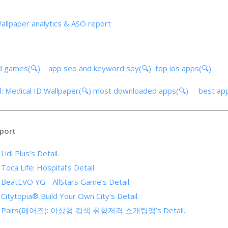
Wallpaper analytics & ASO report
d games(🔍)
app seo and keyword spy(🔍)
top ios apps(🔍)
l: Medical ID Wallpaper(🔍)
most downloaded apps(🔍)
best ap
port
Lidl Plus’s Detail.
Toca Life: Hospital’s Detail.
f BeatEVO YG - AllStars Game’s Detail.
 Citytopia® Build Your Own City’s Detail.
s of Pairs(페어즈): 이상형 검색 취향저격 소개팅앱’s Detail.