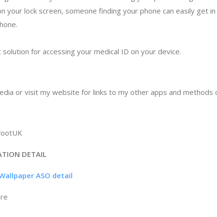
 your lock screen, someone finding your phone can easily get in 
phone.
t solution for accessing your medical ID on your device.
edia or visit my website for links to my other apps and methods 
FootUK
ATION DETAIL
 Wallpaper ASO detail
ore