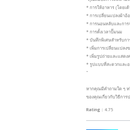
* การให้อาหาร (โดยเต
* การเปลี่ยนแปลงผ้าอ้
* การนอนหลับและการจ
* การตั้งเวลาปั๊มนม
* บันทึกพิเศษสำหรับก
* เพิ่มการเปลี่ยนแปล
* เพิ่มรูปถ่ายและแสดงค
* รูปแบบที่สะดวกและอ
"
หากคุณมีคำถามใด ๆ ห
ของคุณเกี่ยวกับวิธีการ
Rating
：4