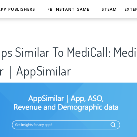
APP PUBLISHERS
FB INSTANT GAME
STEAM
EXTE
ps Similar To MediCall: Medi
er｜AppSimilar