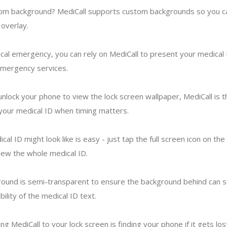
tom background? MediCall supports custom backgrounds so you ca
 overlay.
ical emergency, you can rely on MediCall to present your medical 
emergency services.
unlock your phone to view the lock screen wallpaper, MediCall is t
your medical ID when timing matters.
al ID might look like is easy - just tap the full screen icon on th
view the whole medical ID.
ound is semi-transparent to ensure the background behind can st
ility of the medical ID text.
g MediCall to your lock screen is finding your phone if it gets los