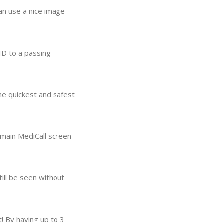
n use a nice image
ID to a passing
he quickest and safest
e main MediCall screen
ill be seen without
t! By having up to 3