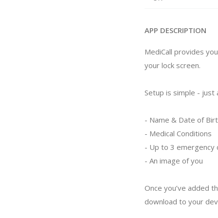
APP DESCRIPTION
MediCall provides you
your lock screen.
Setup is simple - just 
- Name & Date of Bir
- Medical Conditions
- Up to 3 emergency 
- An image of you
Once you’ve added tho
download to your devi