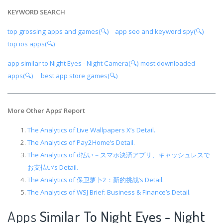
KEYWORD SEARCH
top grossing apps and games(🔍)
app seo and keyword spy(🔍)
top ios apps(🔍)
app similar to Night Eyes - Night Camera(🔍)
most downloaded
apps(🔍)
best app store games(🔍)
More Other Apps
’
Report
The Analytics of Live Wallpapers X’s Detail.
The Analytics of Pay2Home’s Detail.
The Analytics of d払い－スマホ決済アプリ、キャッシュレスで
お支払い’s Detail.
The Analytics of 保卫萝卜2：新的挑战’s Detail.
The Analytics of WSJ Brief: Business & Finance’s Detail.
Apps
Similar To Night Eyes - Night