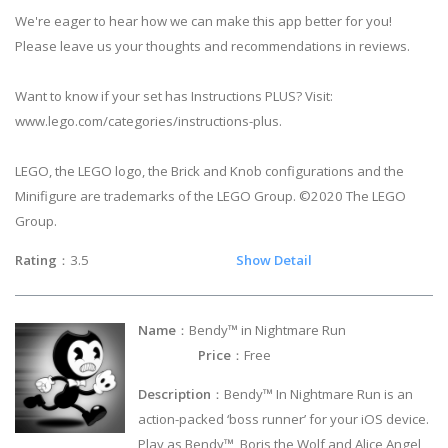
We're eager to hear how we can make this app better for you!
Please leave us your thoughts and recommendations in reviews.
Want to know if your set has Instructions PLUS? Visit:
www.lego.com/categories/instructions-plus.
LEGO, the LEGO logo, the Brick and Knob configurations and the
Minifigure are trademarks of the LEGO Group. ©2020 The LEGO
Group.
Rating
：3.5
Show Detail
Name
：Bendy™ in Nightmare Run
Price
：Free
Description
：Bendy™ In Nightmare Run is an
action-packed ‘boss runner’ for your iOS device.
Play as Bendy™, Boris the Wolf and Alice Angel