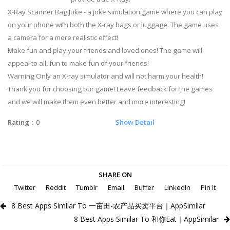
X-Ray Scanner Bag Joke - a joke simulation game where you can play
on your phone with both the X-ray bags or luggage. The game uses
a camera for a more realistic effect!
Make fun and play your friends and loved ones! The game will
appeal to all, fun to make fun of your friends!
Warning Only an X-ray simulator and will not harm your health!
Thank you for choosing our game! Leave feedback for the games
and we will make them even better and more interesting!
Rating
：0
Show Detail
SHARE ON
Twitter
Reddit
Tumblr
Email
Buffer
LinkedIn
Pin It
8 Best Apps Similar To 一亩田-农产品买卖平台｜AppSimilar
8 Best Apps Similar To 和你Eat｜AppSimilar