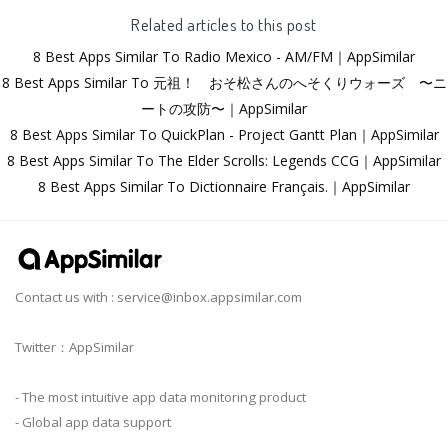
Related articles to this post
8 Best Apps Similar To Radio Mexico - AM/FM｜AppSimilar
8 Best Apps Similar To 元祖！ おそ松さんのへそくりウォーズ 〜ニ
ートの攻防〜｜AppSimilar
8 Best Apps Similar To QuickPlan - Project Gantt Plan｜AppSimilar
8 Best Apps Similar To The Elder Scrolls: Legends CCG｜AppSimilar
8 Best Apps Similar To Dictionnaire Français.｜AppSimilar
Contact us with :
service@inbox.appsimilar.com
Twitter：AppSimilar
- The most intuitive app data monitoring product
- Global app data support