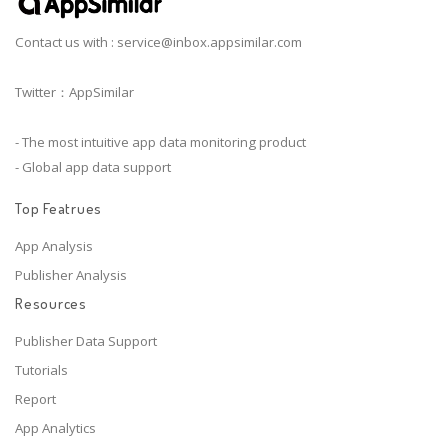
Contact us with :
service@inbox.appsimilar.com
Twitter：AppSimilar
- The most intuitive app data monitoring product
- Global app data support
Top Featrues
App Analysis
Publisher Analysis
Resources
Publisher Data Support
Tutorials
Report
App Analytics