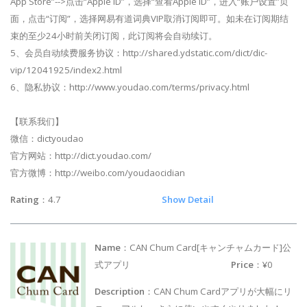
App Store”-->点击“Apple ID”，选择“查看Apple ID”，进入“账户设置”页
面，点击“订阅”，选择网易有道词典VIP取消订阅即可。如未在订阅期结
束的至少24小时前关闭订阅，此订阅将会自动续订。
5、会员自动续费服务协议：http://shared.ydstatic.com/dict/dic-
vip/12041925/index2.html
6、隐私协议：http://www.youdao.com/terms/privacy.html
【联系我们】
微信：dictyoudao
官方网站：http://dict.youdao.com/
官方微博：http://weibo.com/youdaocidian
Rating
：4.7
Show Detail
Name
：CAN Chum Card[キャンチャムカード]公
式アプリ
Price
：¥0
Description
：CAN Chum Cardアプリが大幅にリ