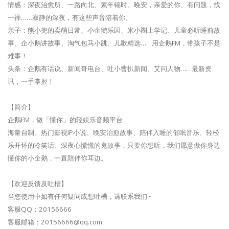
情感：深夜治愈所、一路向北、素年锦时、晚安，亲爱的你、有问题，找
一禅……寂静的深夜，有这些声音陪着你。
亲子：熊小兜的卖萌日常、小企鹅乐园、米小圈上学记、儿童必听睡前故
事、企小鹅讲故事、淘气包马小跳、儿歌精选……用企鹅FM，带孩子不是
难事！
头条：企鹅有话说、新闻哥电台、吐小曹扒新闻、艾问人物……最新资
讯，一手掌握！
【简介】
企鹅FM，做「懂你」的轻娱乐音频平台
海量自制、热门影视IP小说、晚安治愈故事、陪伴入睡的催眠音乐、轻松
乐开怀的冷笑话、深夜心慌慌的鬼故事，只要你想听，我们愿意做你身边
懂你的小企鹅，一直陪伴你耳边。
【欢迎反馈及吐槽】
当您使用中如有任何疑问或想吐槽，请联系我们~
客服QQ：20156666
客服邮箱：
20156666@qq.com