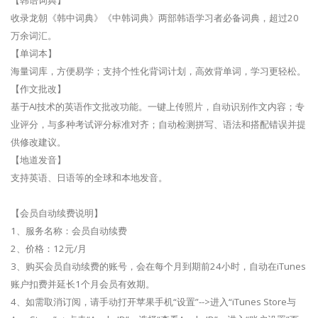
收录龙朝《韩中词典》《中韩词典》两部韩语学习者必备词典，超过20
万余词汇。
【单词本】
海量词库，方便易学；支持个性化背词计划，高效背单词，学习更轻松。
【作文批改】
基于AI技术的英语作文批改功能。一键上传照片，自动识别作文内容；专
业评分，与多种考试评分标准对齐；自动检测拼写、语法和搭配错误并提
供修改建议。
【地道发音】
支持英语、日语等的全球和本地发音。
【会员自动续费说明】
1、服务名称：会员自动续费
2、价格：12元/月
3、购买会员自动续费的账号，会在每个月到期前24小时，自动在iTunes
账户扣费并延长1个月会员有效期。
4、如需取消订阅，请手动打开苹果手机“设置”-->进入“iTunes Store与