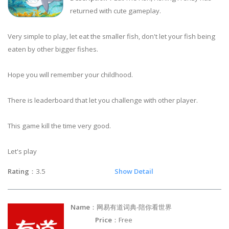
returned with cute gameplay.
Very simple to play, let eat the smaller fish, don't let your fish being
eaten by other bigger fishes.
Hope you will remember your childhood.
There is leaderboard that let you challenge with other player.
This game kill the time very good.
Let's play
Rating
：3.5
Show Detail
Name
：网易有道词典-陪你看世界
Price
：Free