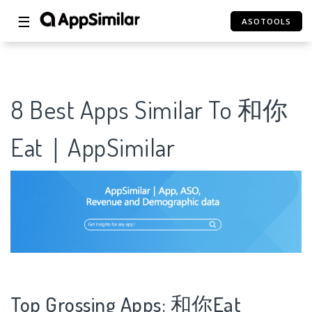
☰
ASOTOOLS
8 Best Apps Similar To 和你
Eat｜AppSimilar
Top Grossing Apps: 和你Eat