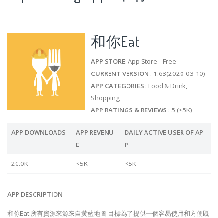
和你Eat
APP STORE
: App Store Free
CURRENT VERSION
: 1.63(2020-03-10)
APP CATEGORIES
: Food & Drink,
Shopping
APP RATINGS & REVIEWS
: 5 (<5K)
APP DOWNLOADS
APP REVENU
DAILY ACTIVE USER OF AP
E
P
20.0K
<5K
<5K
APP DESCRIPTION
和你Eat 所有資源來源來自黃藍地圖 目標為了提供一個容易使用和方便既