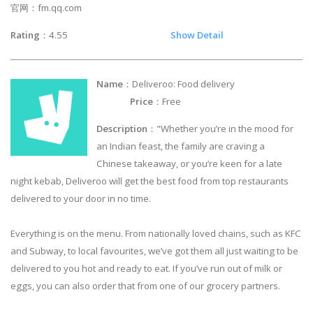
官网：fm.qq.com
Rating
：4.55
Show Detail
Name
：Deliveroo: Food delivery
Price
：Free
Description
："Whether you’re in the mood for
an Indian feast, the family are craving a
Chinese takeaway, or you’re keen for a late
night kebab, Deliveroo will get the best food from top restaurants
delivered to your door in no time.
Everything is on the menu. From nationally loved chains, such as KFC
and Subway, to local favourites, we’ve got them all just waiting to be
delivered to you hot and ready to eat. If you’ve run out of milk or
eggs, you can also order that from one of our grocery partners.