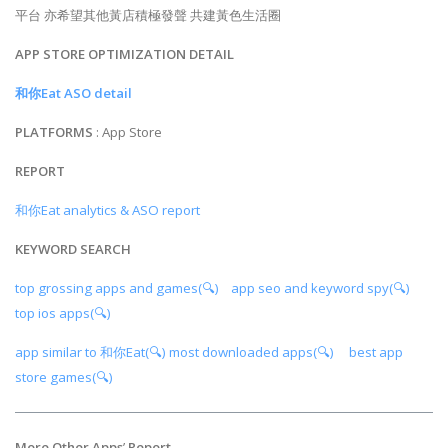
平台 亦希望其他黃店積極發聲 共建黃色生活圈
APP STORE OPTIMIZATION DETAIL
和你Eat ASO detail
PLATFORMS
: App Store
REPORT
和你Eat analytics & ASO report
KEYWORD SEARCH
top grossing apps and games(🔍)
app seo and keyword spy(🔍)
top ios apps(🔍)
app similar to 和你Eat(🔍)
most downloaded apps(🔍)
best app
store games(🔍)
More Other Apps
’
Report