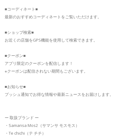
■コーディネート■
最新のおすすめコーディネートをご覧いただけます。
■ショップ検索■
お近くの店舗をGPS機能を使用して検索できます。
■クーポン■
アプリ限定のクーポンを配信します！
※クーポンは配信されない期間もございます。
■お知らせ■
プッシュ通知でお得な情報や最新ニュースをお届けします。
ー 取扱ブランド ー
・Samansa Mos2（サマンサ モスモス）
・Te chichi（テ チチ）