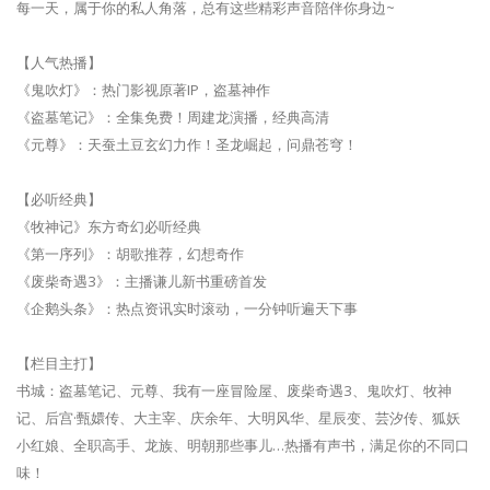
每一天，属于你的私人角落，总有这些精彩声音陪伴你身边~
【人气热播】
《鬼吹灯》：热门影视原著IP，盗墓神作
《盗墓笔记》：全集免费！周建龙演播，经典高清
《元尊》：天蚕土豆玄幻力作！圣龙崛起，问鼎苍穹！
【必听经典】
《牧神记》东方奇幻必听经典
《第一序列》：胡歌推荐，幻想奇作
《废柴奇遇3》：主播谦儿新书重磅首发
《企鹅头条》：热点资讯实时滚动，一分钟听遍天下事
【栏目主打】
书城：盗墓笔记、元尊、我有一座冒险屋、废柴奇遇3、鬼吹灯、牧神
记、后宫·甄嬛传、大主宰、庆余年、大明风华、星辰变、芸汐传、狐妖
小红娘、全职高手、龙族、明朝那些事儿…热播有声书，满足你的不同口
味！