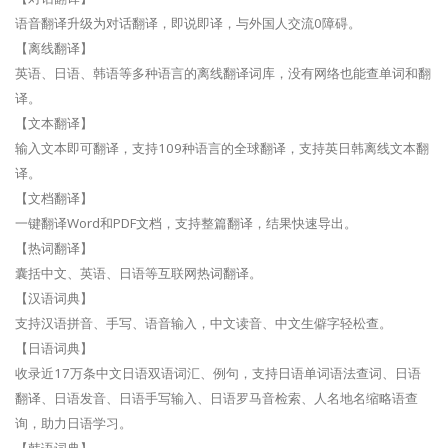
语音翻译升级为对话翻译，即说即译，与外国人交流0障碍。
【离线翻译】
英语、日语、韩语等多种语言的离线翻译词库，没有网络也能查单词和翻
译。
【文本翻译】
输入文本即可翻译，支持109种语言的全球翻译，支持英日韩离线文本翻
译。
【文档翻译】
一键翻译Word和PDF文档，支持整篇翻译，结果快速导出。
【热词翻译】
囊括中文、英语、日语等互联网热词翻译。
【汉语词典】
支持汉语拼音、手写、语音输入，中文读音、中文生僻字轻松查。
【日语词典】
收录近17万条中文日语双语词汇、例句，支持日语单词语法查词、日语
翻译、日语发音、日语手写输入、日语罗马音检索、人名地名缩略语查
询，助力日语学习。
【韩语词典】