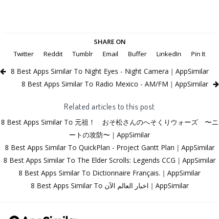
SHARE ON
Twitter
Reddit
Tumblr
Email
Buffer
LinkedIn
Pin It
8 Best Apps Similar To Night Eyes - Night Camera｜AppSimilar
8 Best Apps Similar To Radio Mexico - AM/FM｜AppSimilar
Related articles to this post
8 Best Apps Similar To 元祖！ おそ松さんのへそくりウォーズ 〜ニ
ートの攻防〜｜AppSimilar
8 Best Apps Similar To QuickPlan - Project Gantt Plan｜AppSimilar
8 Best Apps Similar To The Elder Scrolls: Legends CCG｜AppSimilar
8 Best Apps Similar To Dictionnaire Français.｜AppSimilar
8 Best Apps Similar To اخبار العالم الآن｜AppSimilar