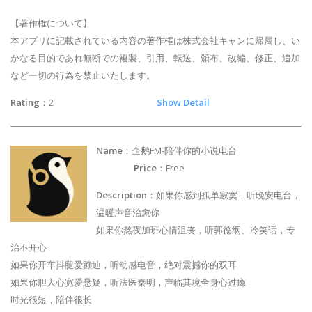
【著作権について】
本アプリに記載されている内容の著作権は株式会社キャンに帰属し、い
かなる目的であれ無断での複製、引用、転送、頒布、改編、修正、追加
など一切の行為を禁止いたします。
Rating
：2
Show Detail
Name
：企鹅FM-陪伴你的小说电台
Price
：Free
Description
：如果你感到孤单寂寞，听晚安电台，
温暖声音治愈你
如果你熬夜加班心情沮丧，听郭德纲、冷笑话，专
治不开心
如果你开车抖腿爱蹦迪，听动感电音，绝对震撼你的双耳
如果你胆大心宽爱悬疑，听法医秦明，声临其境全身心过瘾
时光很短，陪伴很长