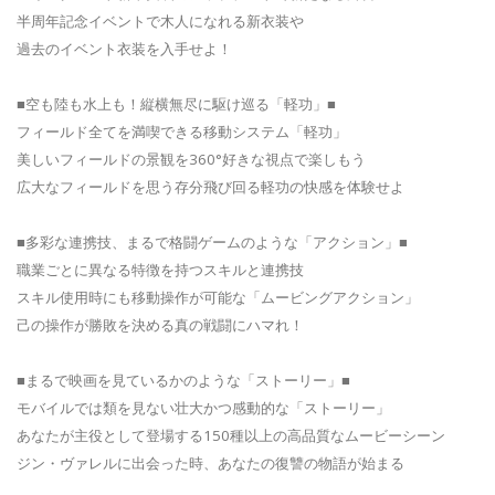
半周年記念イベントで木人になれる新衣装や
過去のイベント衣装を入手せよ！
■空も陸も水上も！縦横無尽に駆け巡る「軽功」■
フィールド全てを満喫できる移動システム「軽功」
美しいフィールドの景観を360°好きな視点で楽しもう
広大なフィールドを思う存分飛び回る軽功の快感を体験せよ
■多彩な連携技、まるで格闘ゲームのような「アクション」■
職業ごとに異なる特徴を持つスキルと連携技
スキル使用時にも移動操作が可能な「ムービングアクション」
己の操作が勝敗を決める真の戦闘にハマれ！
■まるで映画を見ているかのような「ストーリー」■
モバイルでは類を見ない壮大かつ感動的な「ストーリー」
あなたが主役として登場する150種以上の高品質なムービーシーン
ジン・ヴァレルに出会った時、あなたの復讐の物語が始まる