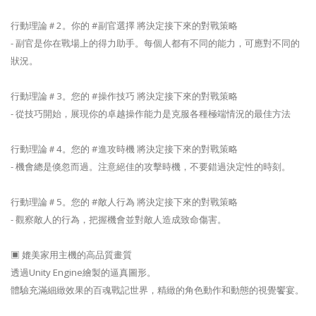
行動理論＃2。你的 #副官選擇 將決定接下來的對戰策略
- 副官是你在戰場上的得力助手。每個人都有不同的能力，可應對不同的
狀況。
行動理論＃3。您的 #操作技巧 將決定接下來的對戰策略
- 從技巧開始，展現你的卓越操作能力是克服各種極端情況的最佳方法
行動理論＃4。您的 #進攻時機 將決定接下來的對戰策略
- 機會總是倏忽而過。注意絕佳的攻擊時機，不要錯過決定性的時刻。
行動理論＃5。您的 #敵人行為 將決定接下來的對戰策略
- 觀察敵人的行為，把握機會並對敵人造成致命傷害。
▣ 媲美家用主機的高品質畫質
透過Unity Engine繪製的逼真圖形。
體驗充滿細緻效果的百魂戰記世界，精緻的角色動作和動態的視覺饗宴。