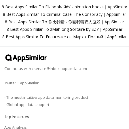
8 Best Apps Similar To Ellabook-Kids' animation books｜AppSimilar
8 Best Apps Similar To Criminal Case: The Conspiracy｜AppSimilar
8 Best Apps Similar To 你比我猜 - 你画我猜双人游戏｜AppSimilar
8 Best Apps Similar To zMahjong Solitaire by SZY｜AppSimilar
8 Best Apps Similar To Евангелие от Марка. Полный｜AppSimilar
Contact us with :
service@inbox.appsimilar.com
Twitter：AppSimilar
- The most intuitive app data monitoring product
- Global app data support
Top Featrues
App Analysis