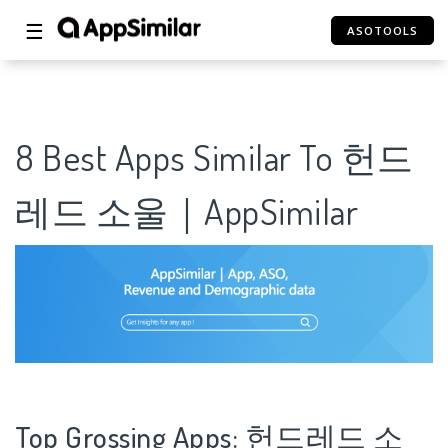
☰
ASOTOOLS
8 Best Apps Similar To 헌드
레드 소울｜AppSimilar
Top Grossing Apps: 헌드레드 소