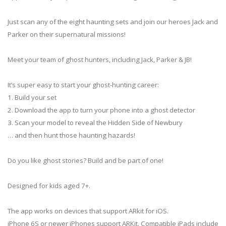
Just scan any of the eight haunting sets and join our heroes Jack and
Parker on their supernatural missions!
Meet your team of ghost hunters, including Jack, Parker & JB!
It’s super easy to start your ghost-hunting career:
1. Build your set
2. Download the app to turn your phone into a ghost detector
3. Scan your model to reveal the Hidden Side of Newbury
… and then hunt those haunting hazards!
Do you like ghost stories? Build and be part of one!
Designed for kids aged 7+.
The app works on devices that support ARkit for iOS.
iPhone 6S or newer iPhones support ARKit. Compatible iPads include