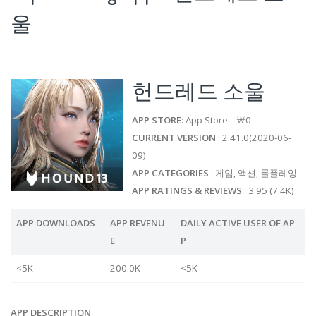
울
헌드레드 소울
APP STORE
: App Store ￦0
CURRENT VERSION
: 2.41.0(2020-06-
09)
APP CATEGORIES
: 게임, 액션, 롤플레잉
APP RATINGS & REVIEWS
: 3.95 (7.4K)
APP DOWNLOADS
APP REVENU
DAILY ACTIVE USER OF AP
E
P
<5K
200.0K
<5K
APP DESCRIPTION