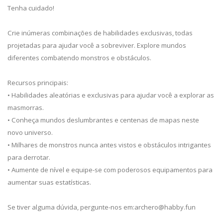
Tenha cuidado!
Crie inúmeras combinações de habilidades exclusivas, todas
projetadas para ajudar você a sobreviver. Explore mundos
diferentes combatendo monstros e obstáculos.
Recursos principais:
• Habilidades aleatórias e exclusivas para ajudar você a explorar as
masmorras.
• Conheça mundos deslumbrantes e centenas de mapas neste
novo universo.
• Milhares de monstros nunca antes vistos e obstáculos intrigantes
para derrotar.
• Aumente de nível e equipe-se com poderosos equipamentos para
aumentar suas estatísticas.
Se tiver alguma dúvida, pergunte-nos em:
archero@habby.fun