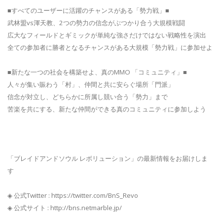
■すべてのユーザーに活躍のチャンスがある「勢力戦」■
武林盟vs渾天教、2つの勢力の信念がぶつかり合う大規模戦闘
広大なフィールドとギミックが単純な強さだけではない戦略性を演出
全ての参加者に勝者となるチャンスがある大規模「勢力戦」に参加せよ
■新たな一つの社会を構築せよ、真のMMO 「コミュニティ」■
人々が集い賑わう「村」、仲間と共に安らぐ場所「門派」
信念が対立し、どちらかに所属し競い合う「勢力」まで
苦楽を共にする、新たな仲間ができる真のコミュニティに参加しよう
「ブレイドアンドソウル レボリューション」の最新情報をお届けしま
す
◈ 公式Twitter : https://twitter.com/BnS_Revo
◈ 公式サイト : http://bns.netmarble.jp/