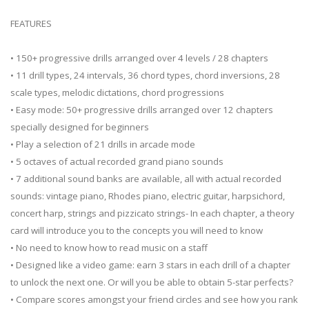
FEATURES
• 150+ progressive drills arranged over 4 levels / 28 chapters
• 11 drill types, 24 intervals, 36 chord types, chord inversions, 28
scale types, melodic dictations, chord progressions
• Easy mode: 50+ progressive drills arranged over 12 chapters
specially designed for beginners
• Play a selection of 21 drills in arcade mode
• 5 octaves of actual recorded grand piano sounds
• 7 additional sound banks are available, all with actual recorded
sounds: vintage piano, Rhodes piano, electric guitar, harpsichord,
concert harp, strings and pizzicato strings- In each chapter, a theory
card will introduce you to the concepts you will need to know
• No need to know how to read music on a staff
• Designed like a video game: earn 3 stars in each drill of a chapter
to unlock the next one. Or will you be able to obtain 5-star perfects?
• Compare scores amongst your friend circles and see how you rank