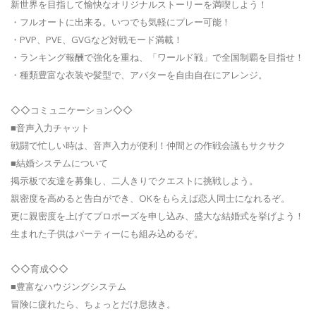
新世界を目指して愉快なオリジナルストーリーを満喫しよう！
・フルオートに出来る。いつでも気軽にプレー可能！
・PVP、PVE、GVGなど対戦モード満載！
・ランキング報酬で強化を重ね、「ワールド戦」で全国制覇を目指せ！
・種類豊富な衣装や髪型で、アバターを自由自在にアレンジ。
◇◇コミュニケーション◇◇
■音声入力チャット
戦闘で忙しい時は、音声入力が便利！仲間との作戦会議もサクサク
■結婚システムについて
掲示板で友達を募集し、二人きりでクエストに挑戦しよう。
親密度を高めると告白ができ、OKをもらえば恋人同士になれるぞ。
更に親密度を上げてプロポーズを申し込み、盛大な結婚式を挙げよう！
生まれた子供はパーティーにも組み込めるぞ。
◇◇育成◇◇
■豊富なハウジングシステム
冒険に疲れたら、ちょっとだけ息抜き。