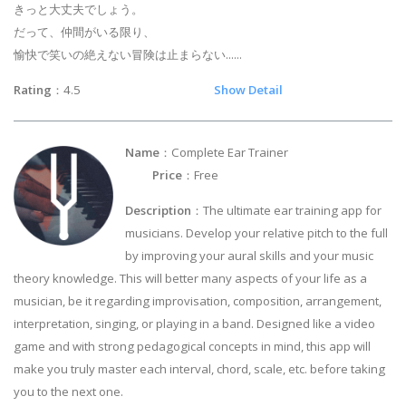
きっと大丈夫でしょう。
だって、仲間がいる限り、
愉快で笑いの絶えない冒険は止まらない......
Rating
：4.5
Show Detail
Name
：Complete Ear Trainer
Price
：Free
Description
：The ultimate ear training app for
musicians. Develop your relative pitch to the full
by improving your aural skills and your music
theory knowledge. This will better many aspects of your life as a
musician, be it regarding improvisation, composition, arrangement,
interpretation, singing, or playing in a band. Designed like a video
game and with strong pedagogical concepts in mind, this app will
make you truly master each interval, chord, scale, etc. before taking
you to the next one.