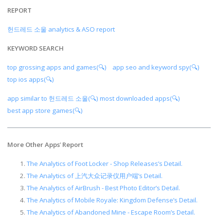
REPORT
헌드레드 소울 analytics & ASO report
KEYWORD SEARCH
top grossing apps and games(🔍)
app seo and keyword spy(🔍)
top ios apps(🔍)
app similar to 헌드레드 소울(🔍)
most downloaded apps(🔍)
best app store games(🔍)
More Other Apps
’
Report
The Analytics of Foot Locker - Shop Releases’s Detail.
The Analytics of 上汽大众记录仪用户端’s Detail.
The Analytics of AirBrush - Best Photo Editor’s Detail.
The Analytics of Mobile Royale: Kingdom Defense’s Detail.
The Analytics of Abandoned Mine - Escape Room’s Detail.