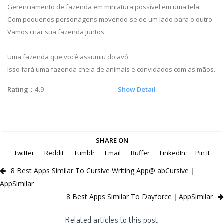
Gerenciamento de fazenda em miniatura possível em uma tela.
Com pequenos personagens movendo-se de um lado para o outro.
Vamos criar sua fazenda juntos.
Uma fazenda que você assumiu do avô.
Isso fará uma fazenda cheia de animais e convidados com as mãos.
Rating
：4.9
Show Detail
SHARE ON
Twitter
Reddit
Tumblr
Email
Buffer
LinkedIn
Pin It
8 Best Apps Similar To Cursive Writing App@ abCursive｜
AppSimilar
8 Best Apps Similar To Dayforce｜AppSimilar
Related articles to this post