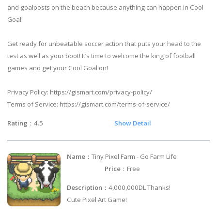
and goalposts on the beach because anything can happen in Cool
Goal!
Get ready for unbeatable soccer action that puts your head to the
test as well as your boot! It’s time to welcome the king of football
games and get your Cool Goal on!
Privacy Policy: https://gismart.com/privacy-policy/
Terms of Service: https://gismart.com/terms-of-service/
Rating
：4.5
Show Detail
Name
：Tiny Pixel Farm - Go Farm Life
Price
：Free
Description
：4,000,000DL Thanks!
Cute Pixel Art Game!