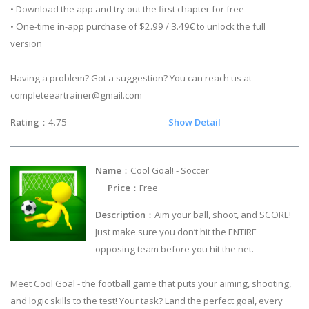
• Download the app and try out the first chapter for free
• One-time in-app purchase of $2.99 / 3.49€ to unlock the full
version
Having a problem? Got a suggestion? You can reach us at
completeeartrainer@gmail.com
Rating
：4.75
Show Detail
Name
：Cool Goal! - Soccer
Price
：Free
Description
：Aim your ball, shoot, and SCORE!
Just make sure you don’t hit the ENTIRE
opposing team before you hit the net.
Meet Cool Goal - the football game that puts your aiming, shooting,
and logic skills to the test! Your task? Land the perfect goal, every