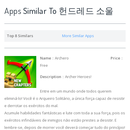
Apps
Similar To 헌드레드 소울
Top 8 Similars
More Similar Apps
Name
：Archero
Price
：
Free
Description
：Archer Heroes!
Entre em um mundo onde todos querem
eliminá-lo! Você é o Arqueiro Solitário, a única força capaz de resistir
e derrotar os exércitos do mal.
Acumule habilidades fantásticas e lute com toda a sua força, pois os
exércitos infindáveis de inimigos não estão prestes a desistir. E
lembre-se, depois de morrer você deverá começar tudo do princípio!