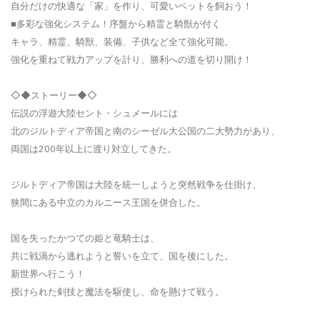
自分だけの快適な「家」を作り、可愛いペットを飼おう！
■多彩な強化システム！序盤から精霊と騎獣が付く
キャラ、精霊、騎獣、装備、子供など全て強化可能。
強化を重ねて戦力アップを計り、勝利への道を切り開け！
◇◆ストーリー◆◇
伝説の浮遊大陸セント・シュメールには
北のジルトディア帝国と南のシーゼル大公国の二大勢力があり、
両国は200年以上に渡り対立してきた。
ジルトディア帝国は大陸を統一しようと突然戦争を仕掛け、
狭間にある中立のカルニース王国を併合した。
国を失ったかつての姫と竜騎士は、
共に戦渦から逃れようと誓いを立て、国を後にした。
新世界へ行こう！
授けられた剣技と魔法を駆使し、命を懸けて戦う。