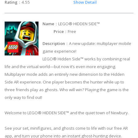
Rating
：4.55
Show Detail
Name
：LEGO® HIDDEN SIDE™
Price
：Free
Description
：A new update: multiplayer mobile
game experience!
LEGO® Hidden Side™ works by combining real
life and the virtual world—but now it’s even more engaging.
Multiplayer mode adds an entirely new dimension to the Hidden
Side AR experience. One player becomes the hunter while up to
three friends play as ghosts. Who will win? Playing the game is the
only way to find out!
Welcome to LEGO® HIDDEN SIDE™ and the quiet town of Newbury.
See your set, minifigures, and ghosts come to life with our free AR
app, and turn your phone into an instant ghost-hunting device.